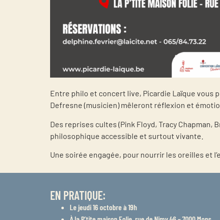
Entre philo et concert live, Picardie Laïque vous
Defresne (musicien) mêleront réflexion et émotion 
Des reprises cultes (Pink Floyd, Tracy Chapman, 
philosophique accessible et surtout vivante.
Une soirée engagée, pour nourrir les oreilles et l’e
EN PRATIQUE:
Le jeudi 16 octobre à 19h
À la P’tite maison Folie, rue de Nimy 46 – 7000 Mons