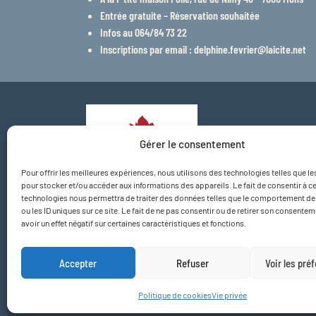
Entrée gratuite – Réservation souhaitée
Infos au 064/84 73 22
Inscriptions par email :
delphine.fevrier@laicite.net
Gérer le consentement
Pour offrir les meilleures expériences, nous utilisons des technologies telles que l
pour stocker et/ou accéder aux informations des appareils. Le fait de consentir à c
technologies nous permettra de traiter des données telles que le comportement de
ou les ID uniques sur ce site. Le fait de ne pas consentir ou de retirer son consente
avoir un effet négatif sur certaines caractéristiques et fonctions.
Accepter
Refuser
Voir les pré
Politique de cookies
Vie privée
Vie privée
Politique d
©2026 Centre d’Action Laïque