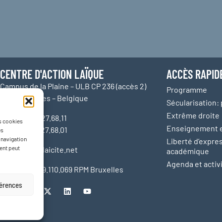
CENTRE D'ACTION LAÏQUE
ACCÈS RAPID
Campus de la Plaine – ULB CP 236 (accès 2)
Programme
1050 Bruxelles – Belgique
Sécularisation: 
Extrême droite
Tél.: +32.2.627.68.11
es cookies
Enseignement et
Fax: +32.2.627.68.01
es
 navigation
Liberté d’expres
ment peut
E-mail:
cal@laicite.net
académique
Agenda et activ
TVA: BE 0409.110.069 RPM Bruxelles
férences
e cookies