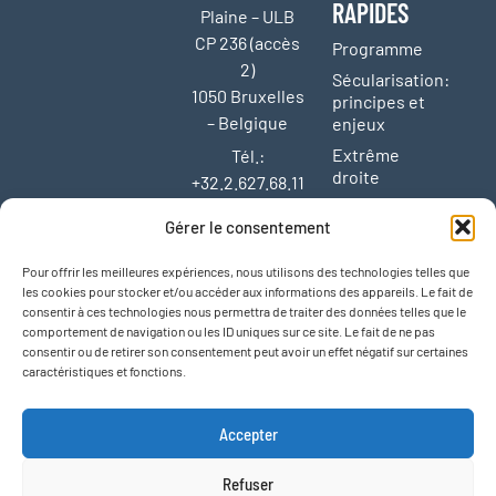
RAPIDES
Plaine – ULB
CP 236 (accès
Programme
2)
Sécularisation:
1050 Bruxelles
principes et
– Belgique
enjeux
Extrême
Tél.:
droite
+32.2.627.68.11
Enseignement
Fax:
Gérer le consentement
et protection
+32.2.627.68.01
de la jeunesse
E-mail:
Pour offrir les meilleures expériences, nous utilisons des technologies telles que
Liberté
les cookies pour stocker et/ou accéder aux informations des appareils. Le fait de
cal@laicite.net
d’expression,
consentir à ces technologies nous permettra de traiter des données telles que le
liberté
TVA: BE
comportement de navigation ou les ID uniques sur ce site. Le fait de ne pas
artistique,
consentir ou de retirer son consentement peut avoir un effet négatif sur certaines
0409.110.069
liberté
caractéristiques et fonctions.
RPM Bruxelles
académique
Agenda et
Accepter
activités
Refuser